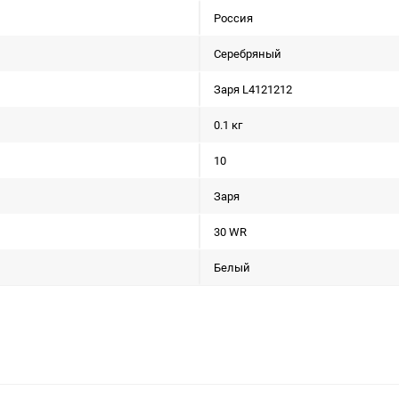
Россия
Серебряный
Заря L4121212
0.1 кг
10
Заря
30 WR
Белый