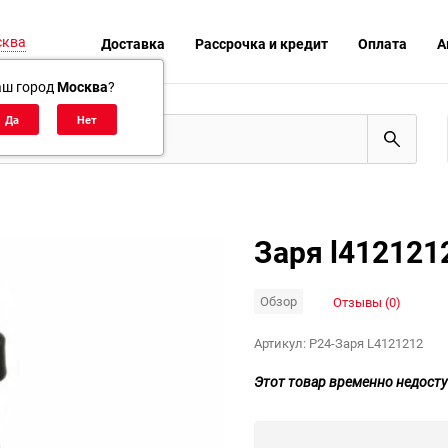
сква
Доставка
Рассрочка и кредит
Оплата
А
аш город
Москва
?
Заря l412121
Обзор
Отзывы (0)
Артикул:
P24-Заря L4121212
Этот товар временно недосту