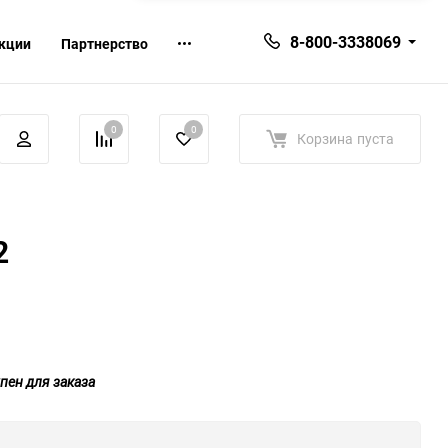
8-800-3338069
кции
Партнерство
0
0
Корзина
пуста
2
пен для заказа