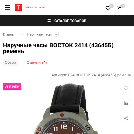
0
0
КАТАЛОГ ТОВАРОВ
Главная
Наручные часы
Наручные часы ВОСТОК 2414 (43645Б)
ремень
Обзор
Отзывы (0)
Артикул:
P24-ВОСТОК 2414 (43645Б) ремень
Добав
Bestseller
в
избра
Добав
к
сравн