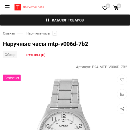
0
0
КАТАЛОГ ТОВАРОВ
Главная
Наручные часы
Наручные часы mtp-v006d-7b2
Обзор
Отзывы (0)
Артикул:
P24-MTP-V006D-7B2
Добав
Bestseller
в
избра
Добав
к
сравн