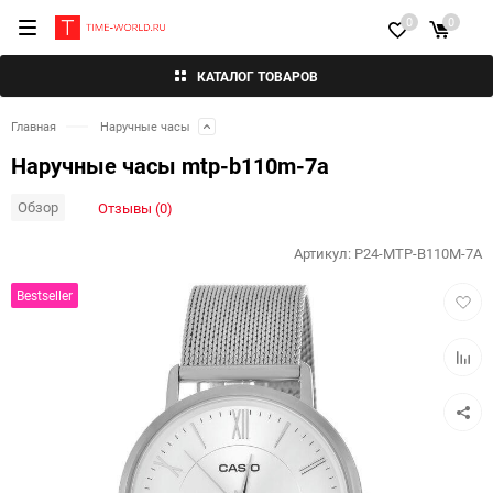
0
0
КАТАЛОГ ТОВАРОВ
Главная
Наручные часы
Наручные часы mtp-b110m-7a
Обзор
Отзывы (0)
Артикул:
P24-MTP-B110M-7A
Добав
Bestseller
в
избра
Добав
к
сравн