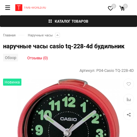
0
0
КАТАЛОГ ТОВАРОВ
Главная
Наручные часы
наручные часы casio tq-228-4d будильник
Обзор
Отзывы (0)
Артикул:
P04-Casio TQ-228-4D
Добав
Новинка
в
избра
Добав
к
сравн